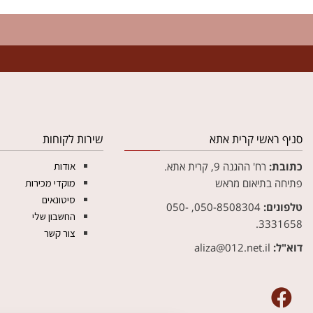
צ
סניף ראשי קרית אתא
שירות לקוחות
כתובת:
רח' ההגנה 9, קרית אתא.
אודות
פתיחה בתיאום מראש
מוקדי מכירות
סיטונאים
טלפונים:
050-8508304, 050-
החשבון שלי
3331658.
צור קשר
דוא"ל:
aliza@012.net.il‏