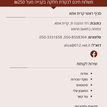
משלוח חינם לנקודת חלוקה בקנייה מעל ₪250
סניף ראשי קרית אתא
כתובת:
רח' ההגנה 9, קרית אתא.
פתיחה בתיאום מראש
טלפונים:
050-8508304, 050-3331658.
דוא"ל:
aliza@012.net.il‏
שירות לקוחות
אודות
מוקדי מכירות
סיטונאים
החשבון שלי
צור קשר
תנאים ומדיניות