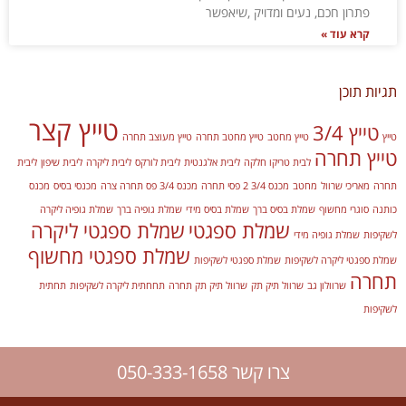
פתרון חכם, נעים ומדויק ,שיאפשר
קרא עוד »
תגיות תוכן
טייץ קצר
טייץ 3/4
טייץ
טייץ מחטב
טייץ מחטב תחרה
טייץ מעוצב תחרה
טייץ תחרה
לבית טריקו חלקה
ליבית אלגנטית
ליבית לורקס
ליבית ליקרה
ליבית שיפון
ליבית
תחרה
מאריכי שרוול
מחטב
מכנס 3/4 2 פסי תחרה
מכנס 3/4 פס תחרה צרה
מכנסי בסיס
מכנס
כותנה
סוגרי מחשוף
שמלת בסיס ברך
שמלת בסיס מידי
שמלת גופיה ברך
שמלת גופיה ליקרה
שמלת ספגטי
שמלת ספגטי ליקרה
לשקיפות
שמלת גופיה מידי
שמלת ספגטי מחשוף
שמלת ספגטי ליקרה לשקיפות
שמלת ספגטי לשקיפות
תחרה
שרוולון גב
שרוול תיק תק
שרוול תיק תק תחרה
תחחתית ליקרה לשקיפות
תחתית
לשקיפות
צרו קשר 050-333-1658