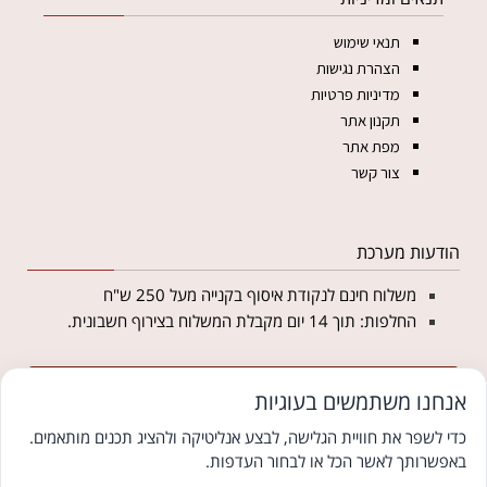
תנאי שימוש
הצהרת נגישות
מדיניות פרטיות
תקנון אתר
מפת אתר
צור קשר
הודעות מערכת
משלוח חינם לנקודת איסוף בקנייה מעל 250 ש"ח
החלפות: תוך 14 יום מקבלת המשלוח בצירוף חשבונית.
מצטרפים לניוזלטר של מטליקה ומקבלים 5% הנחה
אנחנו משתמשים בעוגיות
לקנייה באתר
כדי לשפר את חוויית הגלישה, לבצע אנליטיקה ולהציג תכנים מותאמים.
באפשרותך לאשר הכל או לבחור העדפות.
© כל הזכויות שמורות למטליקה פתרונות יחודיים ללבוש צנוע
צוּמִי קידום אתרים לעסקים