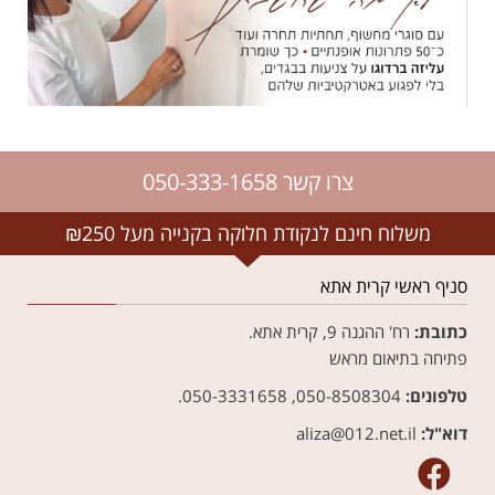
צרו קשר 050-333-1658
משלוח חינם לנקודת חלוקה בקנייה מעל ₪250
סניף ראשי קרית אתא
כתובת:
רח' ההגנה 9, קרית אתא.
פתיחה בתיאום מראש
טלפונים:
050-8508304, 050-3331658.
דוא"ל:
aliza@012.net.il‏