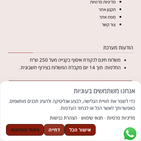
מדיניות פרטיות
תקנון אתר
מפת אתר
צור קשר
הודעות מערכת
משלוח חינם לנקודת איסוף בקנייה מעל 250 ש"ח
החלפות: תוך 14 יום מקבלת המשלוח בצירוף חשבונית.
מצטרפים לניוזלטר של מטליקה ומקבלים 5% הנחה
אנחנו משתמשים בעוגיות
לקנייה באתר
כדי לשפר את חוויית הגלישה, לבצע אנליטיקה ולהציג תכנים מותאמים.
באפשרותך לאשר הכל או לבחור העדפות.
© כל הזכויות שמורות למטליקה פתרונות יחודיים ללבוש צנוע
צוּמִי קידום אתרים לעסקים
מדיניות פרטיות
·
תנאי שימוש
·
הצהרת נגישות
We
אתר בקליק בניית אתרים
אישור הכל
דחייה
ניהול העדפות