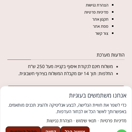
הצהרת נגישות
מדיניות פרטיות
תקנון אתר
מפת אתר
צור קשר
הודעות מערכת
משלוח חינם לנקודת איסוף בקנייה מעל 250 ש"ח
החלפות: תוך 14 יום מקבלת המשלוח בצירוף חשבונית.
מצטרפים לניוזלטר של מטליקה ומקבלים 5% הנחה
אנחנו משתמשים בעוגיות
לקנייה באתר
כדי לשפר את חוויית הגלישה, לבצע אנליטיקה ולהציג תכנים מותאמים.
באפשרותך לאשר הכל או לבחור העדפות.
© כל הזכויות שמורות למטליקה פתרונות יחודיים ללבוש צנוע
צוּמִי קידום אתרים לעסקים
מדיניות פרטיות
·
תנאי שימוש
·
הצהרת נגישות
We
אתר בקליק בניית אתרים
אישור הכל
דחייה
ניהול העדפות