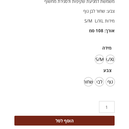
משמשת למניעת שקיפות ולסגירת מחשוף
צבע: שחור לבן גוף
מידות S/M L/XL
אורך: 108 סמ
מידה
S/M
L/XL
צבע
גוף
לבן
שחור
הוסף לסל