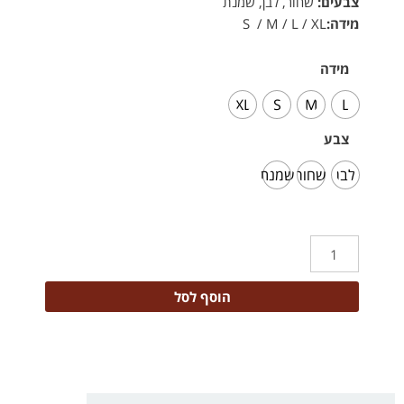
צבעים:
שחור, לבן, שמנת
מידה:
S / M / L / XL
מידה
XL
S
M
L
צבע
לבן
שחור
שמנת
הוסף לסל