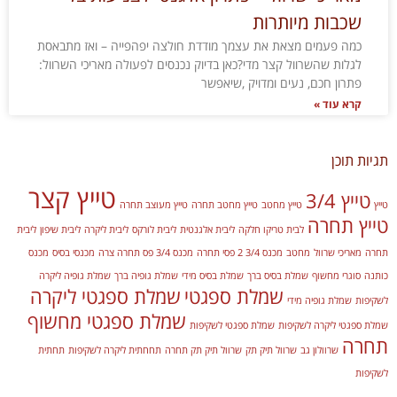
שכבות מיותרות
כמה פעמים מצאת את עצמך מודדת חולצה יפהפייה – ואז מתבאסת
לגלות שהשרוול קצר מדי?כאן בדיוק נכנסים לפעולה מאריכי השרוול:
פתרון חכם, נעים ומדויק ,שיאפשר
קרא עוד »
תגיות תוכן
טייץ קצר
טייץ 3/4
טייץ
טייץ מחטב
טייץ מחטב תחרה
טייץ מעוצב תחרה
טייץ תחרה
לבית טריקו חלקה
ליבית אלגנטית
ליבית לורקס
ליבית ליקרה
ליבית שיפון
ליבית
תחרה
מאריכי שרוול
מחטב
מכנס 3/4 2 פסי תחרה
מכנס 3/4 פס תחרה צרה
מכנסי בסיס
מכנס
כותנה
סוגרי מחשוף
שמלת בסיס ברך
שמלת בסיס מידי
שמלת גופיה ברך
שמלת גופיה ליקרה
שמלת ספגטי
שמלת ספגטי ליקרה
לשקיפות
שמלת גופיה מידי
שמלת ספגטי מחשוף
שמלת ספגטי ליקרה לשקיפות
שמלת ספגטי לשקיפות
תחרה
שרוולון גב
שרוול תיק תק
שרוול תיק תק תחרה
תחחתית ליקרה לשקיפות
תחתית
לשקיפות