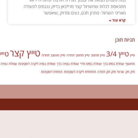
מתבאסת לגלות שהשרוול קצר מדי?כאן בדיוק נכנסים לפעולה
מאריכי השרוול: פתרון חכם, נעים ומדויק ,שיאפשר
קרא עוד »
תגיות תוכן
טייץ קצר
טייץ 3/4
טיי
טייץ
טייץ מחטב
טייץ מחטב תחרה
טייץ מעוצב תחרה
מחשוף
שמלת בסיס ברך
שמלת בסיס מידי
שמלת גופיה ברך
שמלת גופיה ליקרה לשקיפות
שמלת גופיה מ
תיק תק
שרוול תיק תק תחרה
תחחתית ליקרה לשקיפות
תחתית לשקיפות
צ