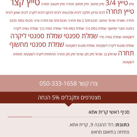
טייץ קצר
טייץ 3/4
טייץ
טייץ מחטב
טייץ מחטב תחרה
טייץ מעוצב תחרה
טייץ תחרה
לבית טריקו חלקה
ליבית אלגנטית
ליבית לורקס
ליבית ליקרה
ליבית שיפון
ליבית
תחרה
מאריכי שרוול
מחטב
מכנס 3/4 2 פסי תחרה
מכנס 3/4 פס תחרה צרה
מכנסי בסיס
מכנס
כותנה
סוגרי מחשוף
שמלת בסיס ברך
שמלת בסיס מידי
שמלת גופיה ברך
שמלת גופיה ליקרה
שמלת ספגטי
שמלת ספגטי ליקרה
לשקיפות
שמלת גופיה מידי
שמלת ספגטי מחשוף
שמלת ספגטי ליקרה לשקיפות
שמלת ספגטי לשקיפות
תחרה
שרוולון גב
שרוול תיק תק
שרוול תיק תק תחרה
תחחתית ליקרה לשקיפות
תחתית
לשקיפות
צרו קשר 050-333-1658
מצטרפים ומקבלים 5% הנחה
סניף ראשי קרית אתא
כתובת:
רח' ההגנה 9, קרית אתא.
פתיחה בתיאום מראש