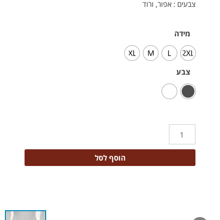
צבעים : אפור, ורוד
מידה
XL
M
L
2XL
צבע
הוסף לסל