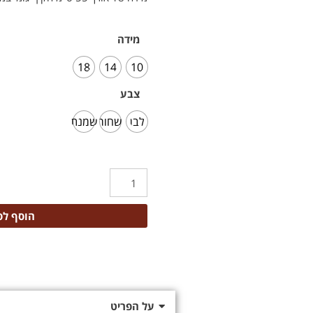
מידה
18
14
10
צבע
לבן
שחור
שמנת
הוסף לס
על הפריט