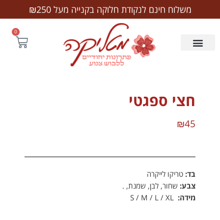
לתוכן
משלוח חינם לנקודת חלוקה בקנייה מעל ₪250
0
חצי ספגטי
₪
45
בד:
טריקו לייקרה
צבע:
שחור, לבן, שמנת, .
מידה:
S / M / L / XL