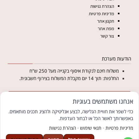
הצהרת נגישות
מדיניות פרטיות
תקנון אתר
מפת אתר
צור קשר
הודעות מערכת
משלוח חינם לנקודת איסוף בקנייה מעל 250 ש"ח
החלפות: תוך 14 יום מקבלת המשלוח בצירוף חשבונית.
מצטרפים לניוזלטר של מטליקה ומקבלים 5% הנחה
אנחנו משתמשים בעוגיות
לקנייה באתר
כדי לשפר את חוויית הגלישה, לבצע אנליטיקה ולהציג תכנים מותאמים.
באפשרותך לאשר הכל או לבחור העדפות.
© כל הזכויות שמורות למטליקה פתרונות יחודיים ללבוש צנוע
צוּמִי קידום אתרים לעסקים
מדיניות פרטיות
·
תנאי שימוש
·
הצהרת נגישות
We
אתר בקליק בניית אתרים