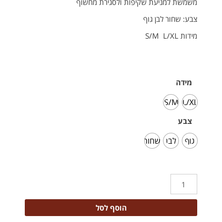
משמשת למניעת שקיפות ולסגירת מחשוף
צבע: שחור לבן גוף
מידות S/M L/XL
מידה
S/M
L/XL
צבע
גוף
לבן
שחור
הוסף לסל