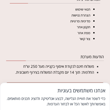
תנאי שימוש
הצהרת נגישות
מדיניות פרטיות
תקנון אתר
מפת אתר
צור קשר
הודעות מערכת
משלוח חינם לנקודת איסוף בקנייה מעל 250 ש"ח
החלפות: תוך 14 יום מקבלת המשלוח בצירוף חשבונית.
מצטרפים לניוזלטר של מטליקה ומקבלים 5% הנחה
אנחנו משתמשים בעוגיות
לקנייה באתר
כדי לשפר את חוויית הגלישה, לבצע אנליטיקה ולהציג תכנים מותאמים.
באפשרותך לאשר הכל או לבחור העדפות.
© כל הזכויות שמורות למטליקה פתרונות יחודיים ללבוש צנוע
צוּמִי קידום אתרים לעסקים