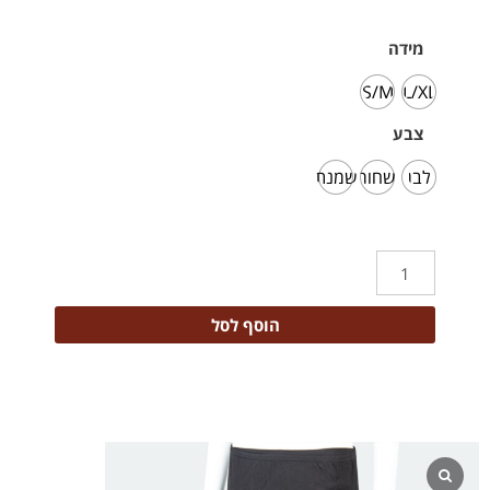
מידה
S/M
L/XL
צבע
לבן
שחור
שמנת
הוסף לסל