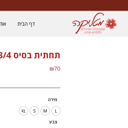
לתוכן
דף הבית
אוד
תחתית בסיס 3/4
₪
70
מידה
XL
S
M
L
צבע