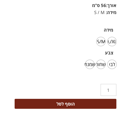
אורך:56 ס"מ
מידה:
S / M
מידה
S/M
L/XL
צבע
לבן
שחור
שמנת
הוסף לסל