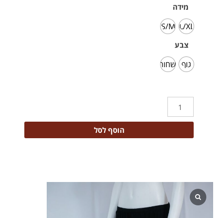
מידה
S/M
L/XL
צבע
גוף
שחור
הוסף לסל