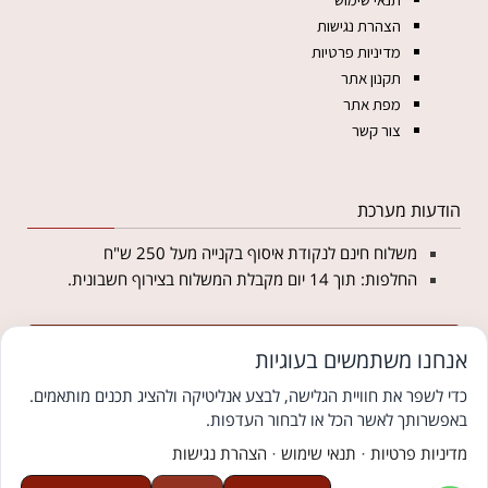
הצהרת נגישות
מדיניות פרטיות
תקנון אתר
מפת אתר
צור קשר
הודעות מערכת
משלוח חינם לנקודת איסוף בקנייה מעל 250 ש"ח
החלפות: תוך 14 יום מקבלת המשלוח בצירוף חשבונית.
מצטרפים לניוזלטר של מטליקה ומקבלים 5% הנחה
אנחנו משתמשים בעוגיות
לקנייה באתר
כדי לשפר את חוויית הגלישה, לבצע אנליטיקה ולהציג תכנים מותאמים.
באפשרותך לאשר הכל או לבחור העדפות.
© כל הזכויות שמורות למטליקה פתרונות יחודיים ללבוש צנוע
צוּמִי קידום אתרים לעסקים
מדיניות פרטיות
·
תנאי שימוש
·
הצהרת נגישות
We
אתר בקליק בניית אתרים