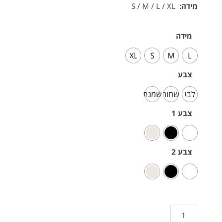
מידה:
S / M / L / XL
מידה
XL
S
M
L
צבע
לבן
שחור
שמנת
צבע 1
צבע 2